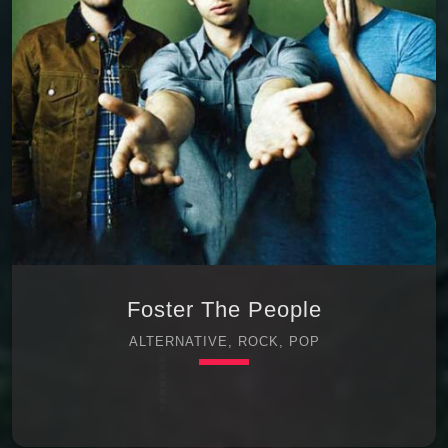
دیزنی در **Hannah Montana** به یکی از
جنجالی‌ترین و موفق‌ترین چهره‌های **Pop**, **Pop
Rock** و **Alternative Pop** دهه‌های ۲۰۱۰ و
۲۰۲۰ تبدیل شده است. او با صدایی قدرتمند،
تحولات جسورانه تصویری، ترانه‌های شخصی و
رکوردشکنی‌های […]
Foster The People
ALTERNATIVE, ROCK, POP