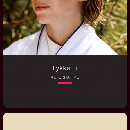
اعتراف‌گونه (confessional songwriting) و ترکیبی
قدرتمند از **Alternative Rock**، **Post-
Grunge** و **Pop Rock**، به‌عنوان “Queen of
Alt-Rock Angst” لقب گرفته و […]
Lykke Li
ALTERNATIVE
keyboard_arrow_down