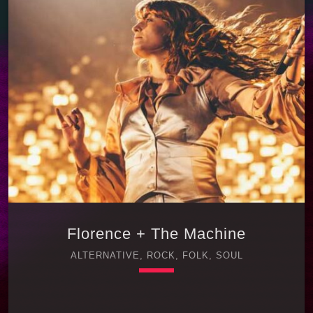
تالار مشاهیر راک در تاریخ موسیقی راک، تعداد
کمی از گروه‌ها توانسته‌اند مسیری به این اندازه
تأثیرگذار و پرنوسان را طی کنند. **Green Day**،
گروه سه‌نفره‌ی آمریکایی **Punk Rock**، نه تنها
موسیقی پانک را از زیرزمین‌های برکلی به
ورزشگاه‌های بزرگ جهان […]
Florence + The Machine
ALTERNATIVE, ROCK, FOLK, SOUL