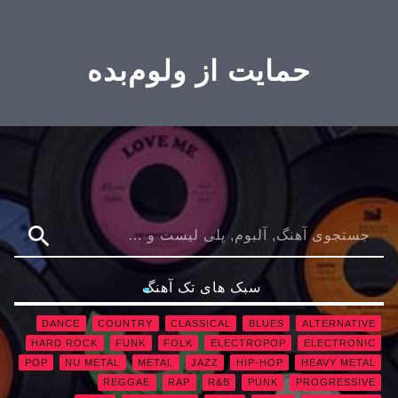
حمایت از ولوم‌بده
search
سبک های تک آهنگ
DANCE
COUNTRY
CLASSICAL
BLUES
ALTERNATIVE
HARD ROCK
FUNK
FOLK
ELECTROPOP
ELECTRONIC
POP
NU METAL
METAL
JAZZ
HIP-HOP
HEAVY METAL
REGGAE
RAP
R&B
PUNK
PROGRESSIVE