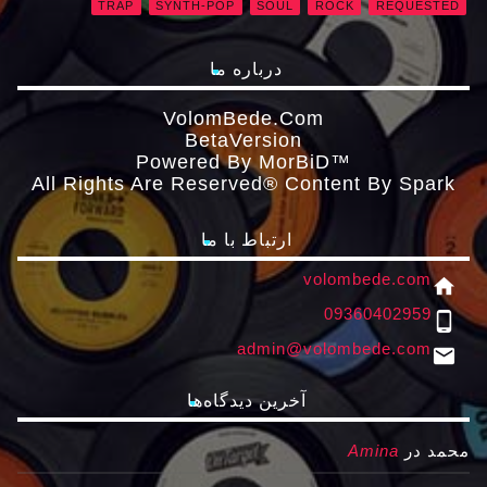
TRAP
SYNTH-POP
SOUL
ROCK
REQUESTED
درباره ما
VolomBede.com
ΒetaVersion
Powered By MorBiD™
All Rights Are Reserved® Content By Spark
ارتباط با ما
volombede.com
home
09360402959
phone_android
admin@volombede.com
email
آخرین دیدگاه‌ها
محمد
در
Amina