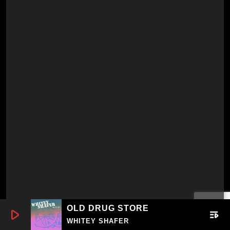
OLD DRUG STORE
play_arrow
playlist_play
WHITEY SHAFER