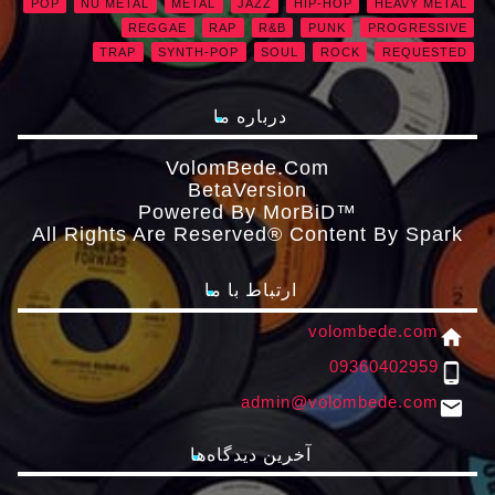
POP
NU METAL
METAL
JAZZ
HIP-HOP
HEAVY METAL
REGGAE
RAP
R&B
PUNK
PROGRESSIVE
TRAP
SYNTH-POP
SOUL
ROCK
REQUESTED
درباره ما
VolomBede.com
ΒetaVersion
Powered By MorBiD™
All Rights Are Reserved® Content By Spark
ارتباط با ما
volombede.com
home
09360402959
phone_android
admin@volombede.com
email
آخرین دیدگاه‌ها