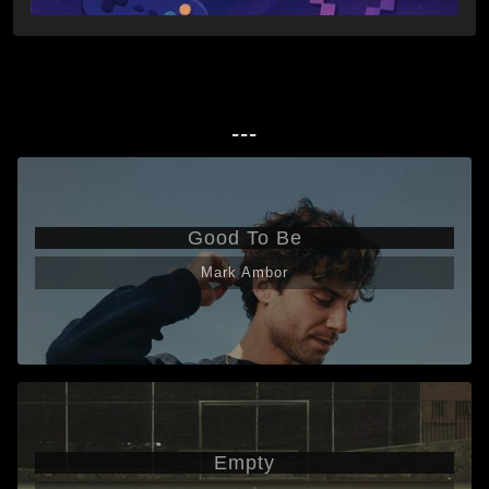
---
Good To Be
Mark Ambor
Empty