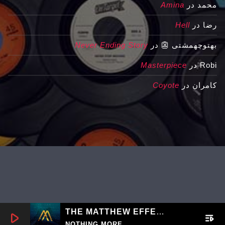
محمد
در
Amina
رضا
در
Hell
بهتوچهمشتی 👺
در
Never Ending Story
Robi
در
Masterpiece
کامران
در
Coyote
THE MATTHEW EFFECT
play_arrow
playlist_play
NOTHING MORE