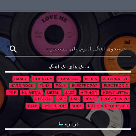
search
سبک های تک آهنگ
DANCE
COUNTRY
CLASSICAL
BLUES
ALTERNATIVE
HARD ROCK
FUNK
FOLK
ELECTROPOP
ELECTRONIC
POP
NU METAL
METAL
JAZZ
HIP-HOP
HEAVY METAL
REGGAE
RAP
R&B
PUNK
PROGRESSIVE
TRAP
SYNTH-POP
SOUL
ROCK
REQUESTED
درباره ما