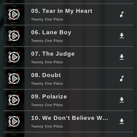
05. Tear In My Heart
play_circle_filled
music_note
Twenty One Pilots
06. Lane Boy
play_circle_filled
file_download
Twenty One Pilots
07. The Judge
play_circle_filled
file_download
Twenty One Pilots
08. Doubt
play_circle_filled
music_note
Twenty One Pilots
09. Polarize
play_circle_filled
file_download
Twenty One Pilots
10. We Don't Believe What's On TV
play_circle_filled
file_download
Twenty One Pilots