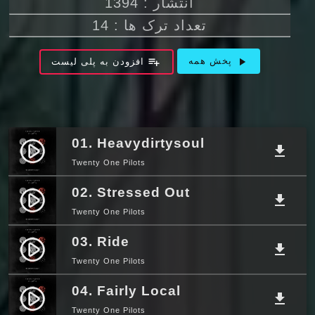
انتشار : 1394
تعداد ترک ها : 14
playlist_add
play_arrow
پخش همه
افزودن به پلی لیست
01. Heavydirtysoul
play_circle_filled
file_download
Twenty One Pilots
02. Stressed Out
play_circle_filled
file_download
Twenty One Pilots
03. Ride
play_circle_filled
file_download
Twenty One Pilots
04. Fairly Local
play_circle_filled
file_download
Twenty One Pilots