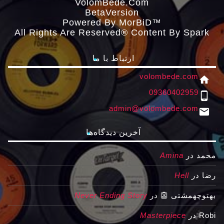
VolomBede.com
ΒetaVersion
Powered By MorBiD™
All Rights Are Reserved® Content By Spark
ارتباط با ما
volombede.com
home
09360402959
phone_android
admin@volombede.com
email
آخرین دیدگاه‌ها
محمد
در
Amina
رضا
در
Hell
بهتوچهمشتی 👺
در
Never Ending Story
Robi
در
Masterpiece