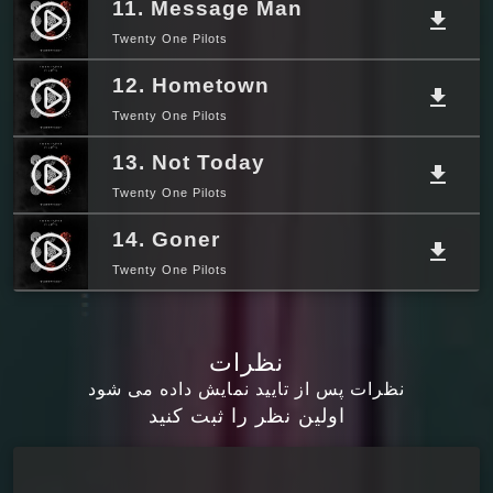
11. Message Man
play_circle_filled
file_download
Twenty One Pilots
12. Hometown
play_circle_filled
file_download
Twenty One Pilots
13. Not Today
play_circle_filled
file_download
Twenty One Pilots
14. Goner
play_circle_filled
file_download
Twenty One Pilots
نظرات
نظرات پس از تایید نمایش داده می شود
اولین نظر را ثبت کنید