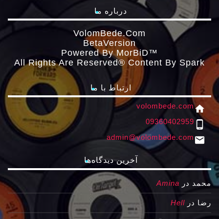
درباره ما
VolomBede.com
ΒetaVersion
Powered By MorBiD™
All Rights Are Reserved® Content By Spark
ارتباط با ما
volombede.com
home
09360402959
phone_android
admin@volombede.com
email
آخرین دیدگاه‌ها
محمد
در
Amina
رضا
در
Hell