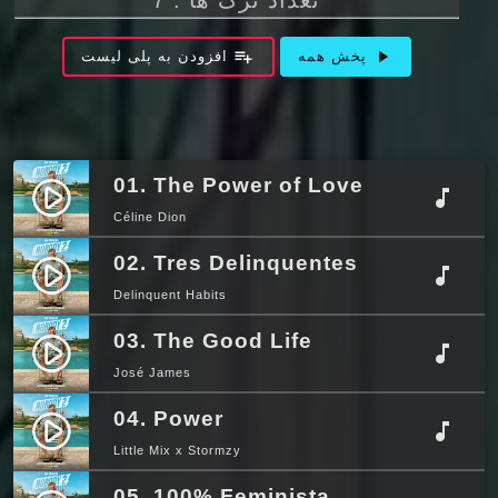
playlist_add
play_arrow
پخش همه
افزودن به پلی لیست
01. The Power of Love
play_circle_filled
music_note
Céline Dion
02. Tres Delinquentes
play_circle_filled
music_note
Delinquent Habits
03. The Good Life
play_circle_filled
music_note
José James
04. Power
play_circle_filled
music_note
Little Mix x Stormzy
05. 100% Feminista