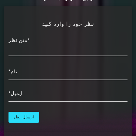
موسیقی‌های شنیدنی این فیلم ارائه گردد.
### آهنگ‌های برگزیده فیلم
نظر خود را وارد کنید
فیلم “Nobody 2” با بهره‌گیری از ترک‌های متنوع از
سبک‌های مختلف موسیقی، انرژی خاصی به
*متن نظر
سکانس‌هایش داده است. یکی از قطعات برجسته
فیلم، نسخه کاور شده آهنگ کلاسیک «The Good
Life» است که توسط خواننده جاز مدرن، خوزه جیمز
نام*
(José James)، اجرا شده و در صحنه‌های کلیدی فیلم
به کار می‌رود. این ترک با صدای گرم و ریتم روان
خود، فضایی عاشقانه و حتی کمی نوستالژیک پدید
ایمیل*
آورده است.[1][2]
همچنین آهنگ راک “Ring of Fire” که توسط گروه
Des Rocs بازسازی شده، در سکانسی که هیجان و
درگیری به اوج خود می‌رسد، شنیده می‌شود. این