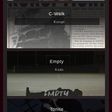
هستند، به تقویت لایه‌های احساسی فیلم کمک می‌کنند
C-Walk
و باعث توجه بیشتر مخاطب می‌شوند.
Kurupt
### معرفی برخی خوانندگان و هنرمندان در موسیقی
فیلم
“Nobody 2” علاوه بر آهنگساز اصلی دامینیک لوئیس،
به هنرمندان مختلف اجازه داده تا آثارشان در فضای
فیلم معرفی شود. هنرمندانی همچون خوزه جیمز
Empty
(José James)، Des Rocs، و دیگر خوانندگان معاصر
Kado
که سبک‌های پاپ، راک و جاز را اجرا می‌کنند، در این
فیلم حضور پررنگ دارند.
این همکاری‌ها باعث شده که موسیقی فیلم «Nobody
2» فقط به موسیقی پس‌زمینه محدود نشود و هر
قطعه بتواند جایگاهی مستقل برای گوش دادن داشته
Tonite