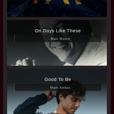
فیلم حس روزمرگی و در عین حال تنش دائمی می‌دهد
و باعث می‌شود هر لحظه مخاطب با صحنه‌ها همراه
شود.
On Days Like These
### تأثیر موسیقی وکال بر داستان و احساسات فیلم
Matt Monro
موسیقی‌های وکال در “Nobody 2” نقش مهمی در
انتقال احساسات شخصیت‌ها و پیشبرد داستان دارند.
این قطعات در لحظات حساس فیلم پخش می‌شوند و
به بیننده کمک می‌کنند تا با حالات روانی و درونی
شخصیت‌ها ارتباط برقرار کند.
Good To Be
به‌عنوان نمونه، آهنگ «Feel the Fire» با صدای
Mark Ambor
دلنشینش در برخی صحنه‌های درگیری پخش می‌شود و
علاوه بر افزایش تنش، یک حس عمق انسانی و انگیزه
پشت عمل شخصیت‌ها را به نمایش می‌گذارد. همچنین
آهنگ‌هایی که بیانگر شور و نشاط زندگی یا ناامیدی