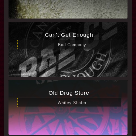
### جمع‌بندی
موسیقی‌های وکال فیلم “Nobody 2025” نقش کلیدی
در شکل‌دهی به فضای احساسی، هیجانی و جذاب آن
Can’t Get Enough
دارند. استفاده هوشمندانه از ترک‌های متنوع در
سبک‌های مختلف، به همراه حضور خوانندگان کلاسیک
Bad Company
و مدرن، توانسته جذابیت فیلم را دوچندان کند و تجربه
شنیداری فراموش‌نشدنی برای طرفداران موسیقی و
فیلم‌های اکشن فراهم آورد.
Old Drug Store
Whitey Shafer