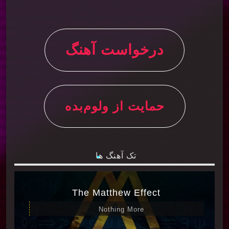
بازخوانی پرانرژی و مدرن باعث شده فضای فیلم نیز
هرچه بیشتر هیجان‌انگیز و پرحادثه شود.[3][1]
درخواست آهنگ
### استفاده از موسیقی‌های متنوع در فیلم
در کنار این آهنگ‌ها، فیلم از موسیقی‌های راک
کلاسیک، هیپ‌هاپ و جاز در صحنه‌های مختلف بهره
می‌برد تا جلوه بصری و شنیداری صحنه‌ها را تقویت
حمایت از ولوم‌بده
کند. این تنوع ژانری، فیلم را از منظر موسیقی بسیار
غنی و پویا جلوه می‌دهد و به هر سکانس شخصیت و
رنگ خاصی می‌بخشد.
تک آهنگ ها
برای مثال، در صحنه‌های کلاب شبانه و مهمانی،
موسیقی‌های الکترونیک و راک مدرن با ریتم‌های تند
The Matthew Effect
شنیده می‌شود که جو را زنده و مخاطب را در جریان
Nothing More
هیجان فیلم نگه می‌دارد. این انتخاب‌های موسیقایی به