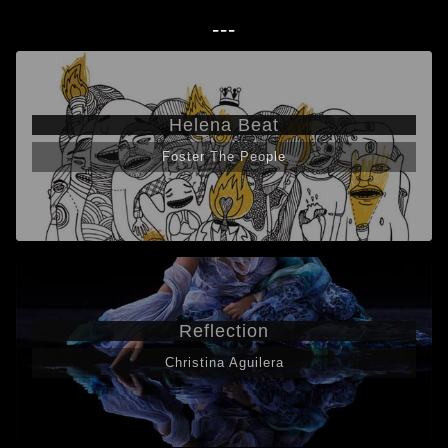
---
Helena Beat
Foster The People
Reflection
Christina Aguilera