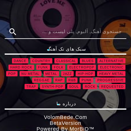
search
سبک های تک آهنگ
DANCE
COUNTRY
CLASSICAL
BLUES
ALTERNATIVE
HARD ROCK
FUNK
FOLK
ELECTROPOP
ELECTRONIC
POP
NU METAL
METAL
JAZZ
HIP-HOP
HEAVY METAL
REGGAE
RAP
R&B
PUNK
PROGRESSIVE
TRAP
SYNTH-POP
SOUL
ROCK
REQUESTED
درباره ما
VolomBede.com
ΒetaVersion
Powered By MorBiD™