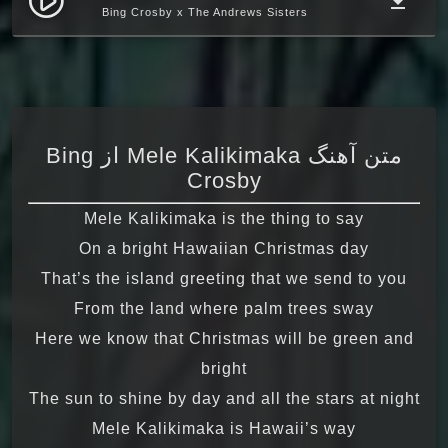
play_circle_filled
file_download
Bing Crosby x The Andrews Sisters
متن آهنگ Mele Kalikimaka از Bing
Crosby
Mele Kalikimaka is the thing to say
On a bright Hawaiian Christmas day
That’s the island greeting that we send to you
From the land where palm trees sway
Here we know that Christmas will be green and
bright
The sun to shine by day and all the stars at night
Mele Kalikimaka is Hawaii’s way