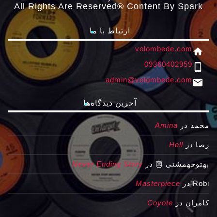
All Rights Are Reserved® Content By Spark
ارتباط با ما
volombede.com
home
09360402959
phone_android
admin@volombede.com
email
آخرین دیدگاه‌ها
محمد
در
Amina
رضا
در
Hell
بهتوچهمشتی 👺
در
Never Ending Story
Robi
در
Masterpiece
کامران
در
Coyote