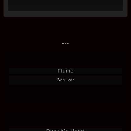
---
Flume
Bon Iver
Rock My Heart