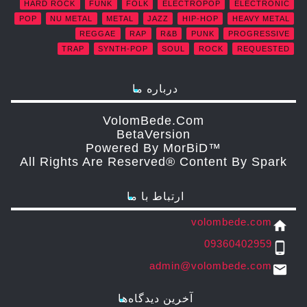
HARD ROCK
FUNK
FOLK
ELECTROPOP
ELECTRONIC
POP
NU METAL
METAL
JAZZ
HIP-HOP
HEAVY METAL
REGGAE
RAP
R&B
PUNK
PROGRESSIVE
TRAP
SYNTH-POP
SOUL
ROCK
REQUESTED
درباره ما
VolomBede.com
ΒetaVersion
Powered By MorBiD™
All Rights Are Reserved® Content By Spark
ارتباط با ما
volombede.com
home
09360402959
phone_android
admin@volombede.com
email
آخرین دیدگاه‌ها