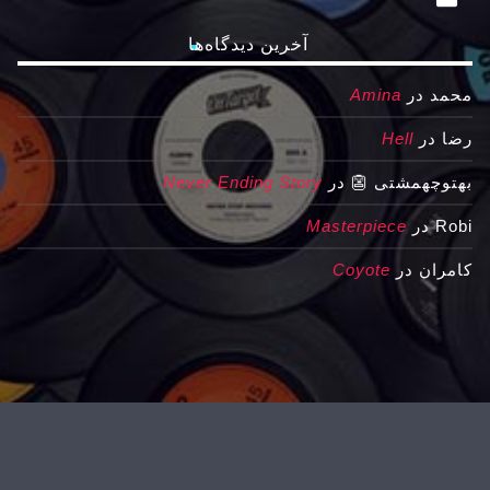
آخرین دیدگاه‌ها
محمد
در
Amina
رضا
در
Hell
بهتوچهمشتی 👺
در
Never Ending Story
Robi
در
Masterpiece
کامران
در
Coyote