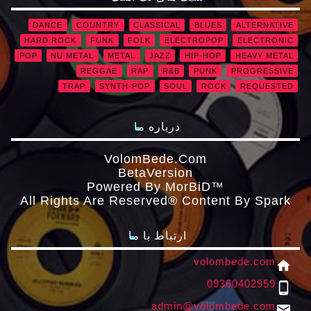
DANCE
COUNTRY
CLASSICAL
BLUES
ALTERNATIVE
HARD ROCK
FUNK
FOLK
ELECTROPOP
ELECTRONIC
POP
NU METAL
METAL
JAZZ
HIP-HOP
HEAVY METAL
REGGAE
RAP
R&B
PUNK
PROGRESSIVE
TRAP
SYNTH-POP
SOUL
ROCK
REQUESTED
درباره ما
VolomBede.com
ΒetaVersion
Powered By MorBiD™
All Rights Are Reserved® Content By Spark
ارتباط با ما
volombede.com
home
09360402959
phone_android
admin@volombede.com
email