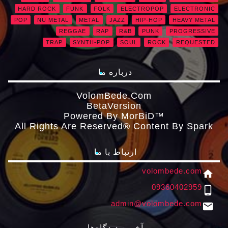
HARD ROCK
FUNK
FOLK
ELECTROPOP
ELECTRONIC
POP
NU METAL
METAL
JAZZ
HIP-HOP
HEAVY METAL
REGGAE
RAP
R&B
PUNK
PROGRESSIVE
TRAP
SYNTH-POP
SOUL
ROCK
REQUESTED
درباره ما
VolomBede.com
ΒetaVersion
Powered By MorBiD™
All Rights Are Reserved® Content By Spark
ارتباط با ما
volombede.com
home
09360402959
phone_android
admin@volombede.com
email
آخرین دیدگاه‌ها