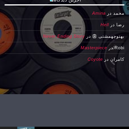
محمد
در
Amina
رضا
در
Hell
بهتوچهمشتی 👺
در
Never Ending Story
Robi
در
Masterpiece
کامران
در
Coyote