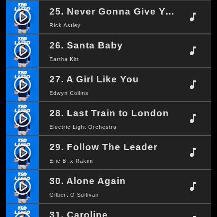
25. Never Gonna Give You Up
play_circle_filled
music_note
Rick Astley
26. Santa Baby
play_circle_filled
music_note
Eartha Kitt
27. A Girl Like You
play_circle_filled
music_note
Edwyn Collins
28. Last Train to London
play_circle_filled
music_note
Electric Light Orchestra
29. Follow The Leader
play_circle_filled
music_note
Eric B. x Rakim
30. Alone Again
play_circle_filled
music_note
Gilbert O Sullivan
31. Caroline