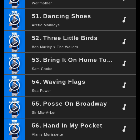
Wolfmother
51. Dancing Shoes
play_circle_filled
music_note
Arctic Monkeys
52. Three Little Birds
play_circle_filled
music_note
Bob Marley x The Wailers
53. Bring It On Home To Me
play_circle_filled
music_note
Sam Cooke
54. Waving Flags
play_circle_filled
music_note
Sea Power
55. Posse On Broadway
play_circle_filled
music_note
Sir Mix-A-Lot
56. Hand In My Pocket
play_circle_filled
music_note
Alanis Morissette