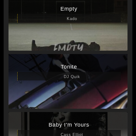
Empty
Kado
Tonite
DJ Quik
Baby I’m Yours
Cass Elliot