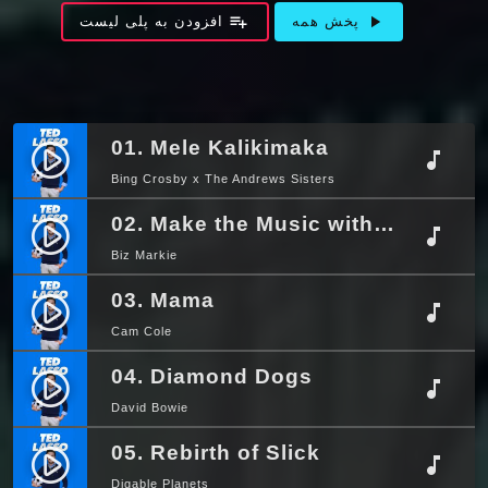
playlist_add
play_arrow
پخش همه
افزودن به پلی لیست
01. Mele Kalikimaka
play_circle_filled
music_note
Bing Crosby x The Andrews Sisters
02. Make the Music with Your Mouth
play_circle_filled
music_note
Biz Markie
03. Mama
play_circle_filled
music_note
Cam Cole
04. Diamond Dogs
play_circle_filled
music_note
David Bowie
05. Rebirth of Slick
play_circle_filled
music_note
Digable Planets