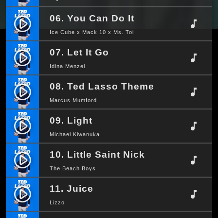
06. You Can Do It
play_circle_filled
music_note
Ice Cube x Mack 10 x Ms. Toi
07. Let It Go
play_circle_filled
music_note
Idina Menzel
08. Ted Lasso Theme
play_circle_filled
music_note
Marcus Mumford
09. Light
play_circle_filled
music_note
Michael Kiwanuka
10. Little Saint Nick
play_circle_filled
music_note
The Beach Boys
11. Juice
play_circle_filled
music_note
Lizzo