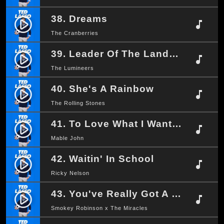
38. Dreams
play_circle_filled
music_note
The Cranberries
39. Leader Of The Landslide
play_circle_filled
music_note
The Lumineers
40. She's A Rainbow
play_circle_filled
music_note
The Rolling Stones
41. To Love What I Want, and Want What I Love
play_circle_filled
music_note
Mable John
42. Waitin' In School
play_circle_filled
music_note
Ricky Nelson
43. You've Really Got A Hold On Me
play_circle_filled
music_note
Smokey Robinson x The Miracles