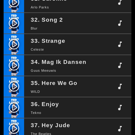
play_circle_filled
music_note
Arlo Parks
32. Song 2
play_circle_filled
music_note
Blur
33. Strange
play_circle_filled
music_note
Celeste
34. Mag Ik Dansen
play_circle_filled
music_note
Guus Meeuwis
35. Here We Go
play_circle_filled
music_note
WILD
36. Enjoy
play_circle_filled
music_note
Tekno
37. Hey Jude
play_circle_filled
music_note
The Beatles