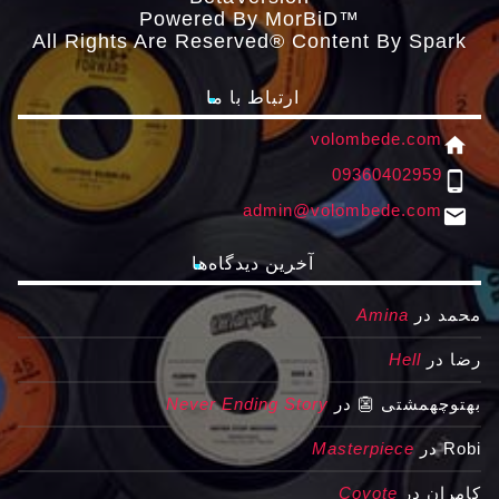
Powered By MorBiD™
All Rights Are Reserved® Content By Spark
ارتباط با ما
volombede.com
home
09360402959
phone_android
admin@volombede.com
email
آخرین دیدگاه‌ها
محمد
در
Amina
رضا
در
Hell
بهتوچهمشتی 👺
در
Never Ending Story
Robi
در
Masterpiece
کامران
در
Coyote