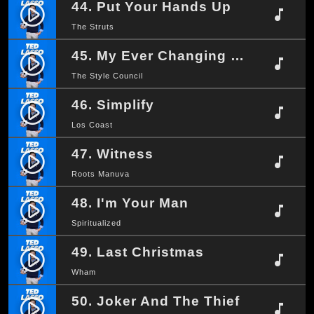
44. Put Your Hands Up
play_circle_filled
music_note
The Struts
45. My Ever Changing Moods
play_circle_filled
music_note
The Style Council
46. Simplify
play_circle_filled
music_note
Los Coast
47. Witness
play_circle_filled
music_note
Roots Manuva
48. I'm Your Man
play_circle_filled
music_note
Spiritualized
49. Last Christmas
play_circle_filled
music_note
Wham
50. Joker And The Thief
play_circle_filled
music_note