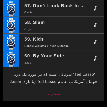
57. Don't Look Back In Anger
play_circle_filled
music_note
Oasis
58. Slam
play_circle_filled
music_note
Onyx
59. Kids
play_circle_filled
music_note
Robbie Williams x Kylie Minogue
60. By Your Side
play_circle_filled
music_note
Sade
“Ted Lasso” سریالی است که در مورد یک مربی
فوتبال آمریکایی به نام Ted Lasso (با بازی Jason
Sudeikis) می‌باشد که به انگلستان فرستاده می‌شود
بیشتر
keyboard_arrow_down
تا تیم فوتبال AFC Richmond را آموزش دهد، و او به
طور مداوم با چالش‌های فراوان و تیمی که در حال