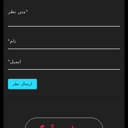
استفاده از ملودی‌های آرام و دلنشین است که معمولاً
با صدای گیتارهای آکوستیک و پیانوهای آرام و آرام
*متن نظر
ترکیب می‌شوند. این نوع موسیقی، احساسات
صمیمیت، امید و مهربانی را تقویت می‌کند که با
شخصیت دلسوز و خونسرد تد لسو هماهنگ است.
نام*
علاوه بر این، موسیقی متن “Ted Lasso” موفق به
استفاده از آهنگ‌ها و قطعات موسیقی متنوع از سبک‌ها
ایمیل*
و سبک‌های مختلف است که همراه با حالت‌ها و
احوالات مختلف شخصیت‌ها و رویدادهای داستان تنوع
را ایجاد می‌کند. از آهنگ‌های پاپ و راک تا ملودی‌های
ملایم و متناسب با صحنه‌های خنده‌دار یا احساسی، هر
قطعه به زمینه‌ای برای تعمیق احساسات و تجربیات
شخصیت‌ها تبدیل می‌شود.
به طور کلی، Soundtrack های سریال “Ted Lasso”