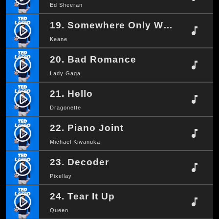
Ed Sheeran
19. Somewhere Only We Know
play_circle_filled
music_note
Keane
20. Bad Romance
play_circle_filled
music_note
Lady Gaga
21. Hello
play_circle_filled
music_note
Dragonette
22. Piano Joint
play_circle_filled
music_note
Michael Kiwanuka
23. Decoder
play_circle_filled
music_note
Pixellay
24. Tear It Up
play_circle_filled
music_note
Queen