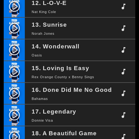
12. L-O-V-E
play_circle_filled
music_note
Nat King Cole
13. Sunrise
play_circle_filled
music_note
Norah Jones
14. Wonderwall
play_circle_filled
music_note
Oasis
15. Loving Is Easy
play_circle_filled
music_note
Rex Orange County x Benny Sings
16. Done Did Me No Good
play_circle_filled
music_note
Bahamas
17. Legendary
play_circle_filled
music_note
Donnie Visa
18. A Beautiful Game
play_circle_filled
music_note