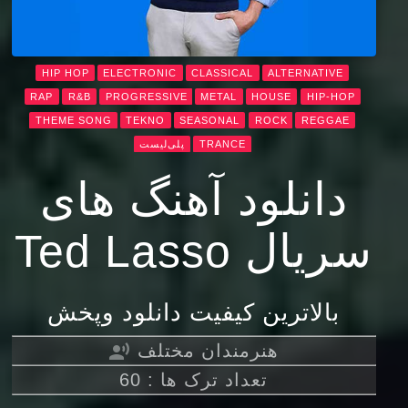
HIP HOP
ELECTRONIC
CLASSICAL
ALTERNATIVE
RAP
R&B
PROGRESSIVE
METAL
HOUSE
HIP-HOP
THEME SONG
TEKNO
SEASONAL
ROCK
REGGAE
TRANCE
پلی‌لیست
دانلود آهنگ های
سریال Ted Lasso
بالاترین کیفیت دانلود وپخش
هنرمندان مختلف
record_voice_over
تعداد ترک ها : 60