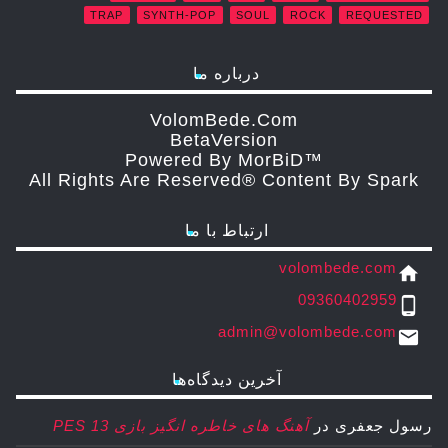
TRAP
SYNTH-POP
SOUL
ROCK
REQUESTED
درباره ما
VolomBede.com
ΒetaVersion
Powered By MorBiD™
All Rights Are Reserved® Content By Spark
ارتباط با ما
volombede.com
home
09360402959
phone_android
admin@volombede.com
email
آخرین دیدگاه‌ها
رسول جعفری
در
آهنگ های خاطره انگیز بازی PES 13