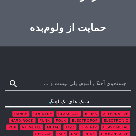
حمایت از ولوم‌بده
search
سبک های تک آهنگ
DANCE
COUNTRY
CLASSICAL
BLUES
ALTERNATIVE
HARD ROCK
FUNK
FOLK
ELECTROPOP
ELECTRONIC
POP
NU METAL
METAL
JAZZ
HIP-HOP
HEAVY METAL
REGGAE
RAP
R&B
PUNK
PROGRESSIVE