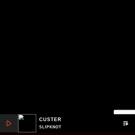
CUSTER
play_arrow
playlist_play
SLIPKNOT