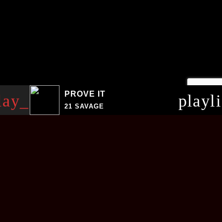
PROVE IT
lay_arrow
playl
21 SAVAGE