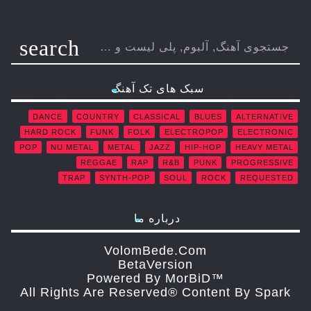
search
سبک های تک آهنگ
DANCE
COUNTRY
CLASSICAL
BLUES
ALTERNATIVE
HARD ROCK
FUNK
FOLK
ELECTROPOP
ELECTRONIC
POP
NU METAL
METAL
JAZZ
HIP-HOP
HEAVY METAL
REGGAE
RAP
R&B
PUNK
PROGRESSIVE
TRAP
SYNTH-POP
SOUL
ROCK
REQUESTED
درباره ما
VolomBede.com
ΒetaVersion
Powered By MorBiD™
All Rights Are Reserved® Content By Spark