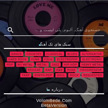
search
سبک های تک آهنگ
DANCE
COUNTRY
CLASSICAL
BLUES
ALTERNATIVE
HARD ROCK
FUNK
FOLK
ELECTROPOP
ELECTRONIC
POP
NU METAL
METAL
JAZZ
HIP-HOP
HEAVY METAL
REGGAE
RAP
R&B
PUNK
PROGRESSIVE
TRAP
SYNTH-POP
SOUL
ROCK
REQUESTED
درباره ما
VolomBede.com
ΒetaVersion