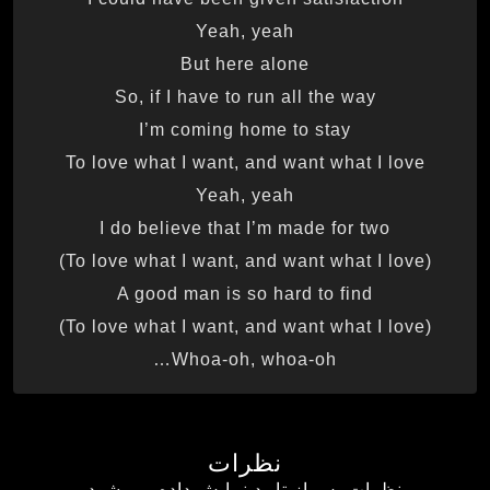
Yeah, yeah
But here alone
So, if I have to run all the way
I’m coming home to stay
To love what I want, and want what I love
Yeah, yeah
I do believe that I’m made for two
(To love what I want, and want what I love)
A good man is so hard to find
(To love what I want, and want what I love)
Whoa-oh, whoa-oh…
نظرات
نظرات پس از تایید نمایش داده می شود