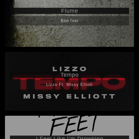
Flume
Bon Iver
Tempo
Lizzo Ft. Missy Elliott
I Feel Like I’m Drowning