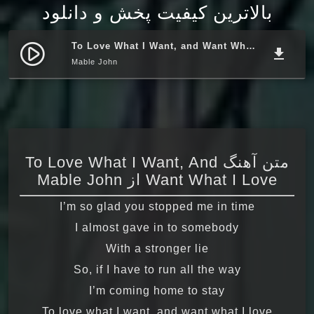
بالاترین کیفیت پخش و دانلود
To Love What I Want, and Want What I Love
play_circle_filled
file_download
Mable John
متن آهنگ To Love What I Want, And
Want What I Love از Mable John
I’m so glad you stopped me in time
I almost gave in to somebody
With a stronger lie
So, if I have to run all the way
I’m coming home to stay
To love what I want, and want what I love