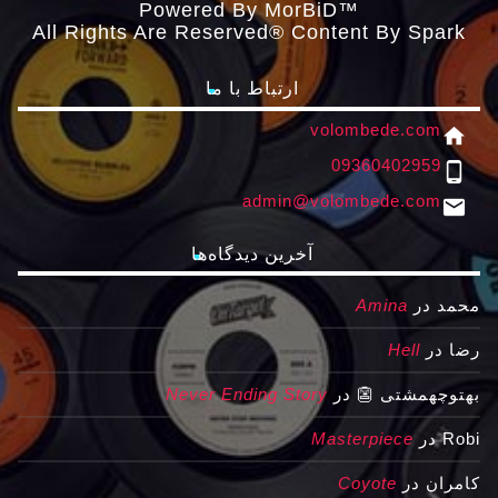
Powered By MorBiD™
All Rights Are Reserved® Content By Spark
ارتباط با ما
volombede.com
home
09360402959
phone_android
admin@volombede.com
email
آخرین دیدگاه‌ها
محمد
در
Amina
رضا
در
Hell
بهتوچهمشتی 👺
در
Never Ending Story
Robi
در
Masterpiece
کامران
در
Coyote