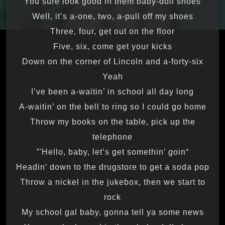
You sure look good in them baby-doll shoes
Well, it’s a-one, two, a-pull off my shoes
Three, four, get out on the floor
Five, six, come get your kicks
Down on the corner of Lincoln and a-forty-six
Yeah
I’ve been a-waitin’ in school all day long
A-waitin’ on the bell to ring so I could go home
Throw my books on the table, pick up the
telephone
“Hello, baby, let’s get somethin’ goin'”
Headin’ down to the drugstore to get a soda pop
Throw a nickel in the jukebox, then we start to
rock
My school gal baby, gonna tell ya some news