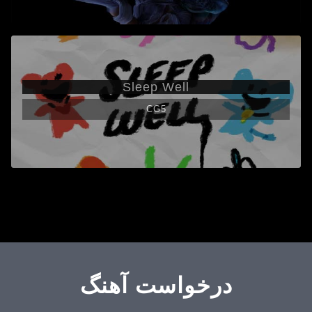
Sleep Well
CG5
درخواست آهنگ