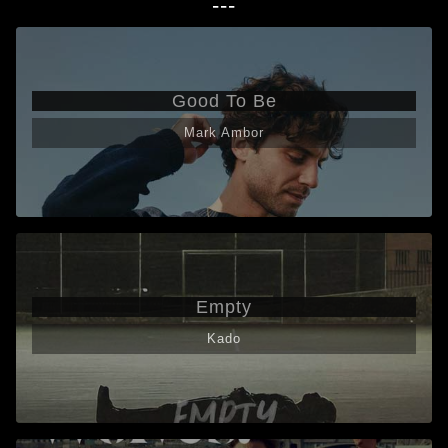
---
Good To Be
Mark Ambor
Empty
Kado