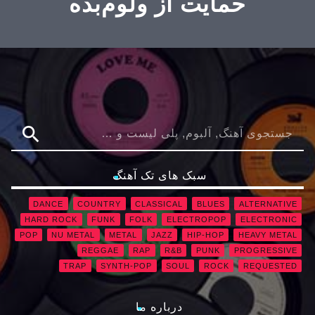
حمایت از ولوم‌بده
search
سبک های تک آهنگ
DANCE
COUNTRY
CLASSICAL
BLUES
ALTERNATIVE
HARD ROCK
FUNK
FOLK
ELECTROPOP
ELECTRONIC
POP
NU METAL
METAL
JAZZ
HIP-HOP
HEAVY METAL
REGGAE
RAP
R&B
PUNK
PROGRESSIVE
TRAP
SYNTH-POP
SOUL
ROCK
REQUESTED
درباره ما