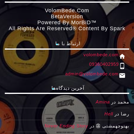
VolomBede.com
ΒetaVersion
Powered By MorBiD™
All Rights Are Reserved® Content By Spark
ارتباط با ما
volombede.com
home
09360402959
phone_android
admin@volombede.com
email
آخرین دیدگاه‌ها
محمد
در
Amina
رضا
در
Hell
بهتوچهمشتی 👺
در
Never Ending Story