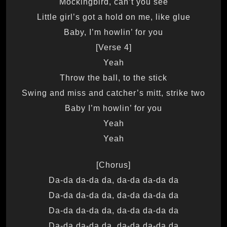
Mockingbird, can’t you see
Little girl’s got a hold on me, like glue
Baby, I’m howlin’ for you
[Verse 4]
Yeah
Throw the ball, to the stick
Swing and miss and catcher’s mitt, strike two
Baby I’m howlin’ for you
Yeah
Yeah
[Chorus]
Da-da da-da da, da-da da-da da
Da-da da-da da, da-da da-da da
Da-da da-da da, da-da da-da da
Da-da da-da da, da-da da-da da