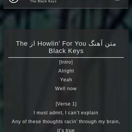
The Black Keys
متن آهنگ Howlin’ For You از The
Black Keys
[Intro]
Alright
Yeah
Well now
[Verse 1]
I must admit, I can’t explain
Any of these thoughts racin’ through my brain,
it’s true