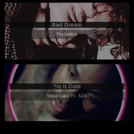
Bad Dream
ThxSoMch
Is It Cool?
Steve Lacy Ft. SZA