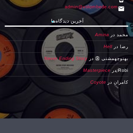
admin@volombede.com
email
آخرین دیدگاه‌ها
محمد
در
Amina
رضا
در
Hell
بهتوچهمشتی 👺
در
Never Ending Story
Robi
در
Masterpiece
کامران
در
Coyote