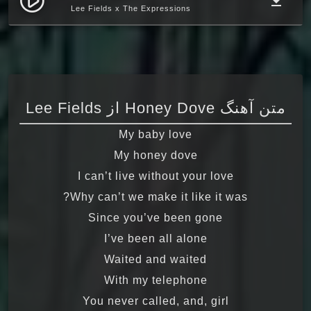
play_circle_filled
file_download
Lee Fields x The Expressions
متن آهنگ Honey Dove از Lee Fields
My baby love
My honey dove
I can’t live without your love
Why can’t we make it like it was?
Since you’ve been gone
I’ve been all alone
Waited and waited
With my telephone
You never called, and, girl