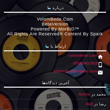
درباره ما
VolomBede.com
ΒetaVersion
Powered By MorBiD™
All Rights Are Reserved® Content By Spark
ارتباط با ما
volombede.com
home
09360402959
phone_android
admin@volombede.com
email
آخرین دیدگاه‌ها
محمد
در
Amina
رضا
در
Hell