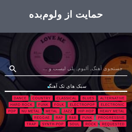
حمایت از ولوم‌بده
search
سبک های تک آهنگ
DANCE
COUNTRY
CLASSICAL
BLUES
ALTERNATIVE
HARD ROCK
FUNK
FOLK
ELECTROPOP
ELECTRONIC
POP
NU METAL
METAL
JAZZ
HIP-HOP
HEAVY METAL
REGGAE
RAP
R&B
PUNK
PROGRESSIVE
TRAP
SYNTH-POP
SOUL
ROCK
REQUESTED