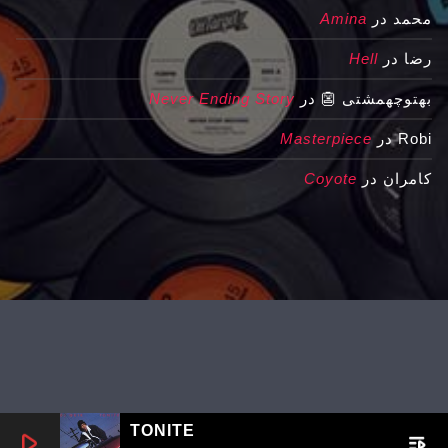
محمد
در
Amina
رضا
در
Hell
بهتوچهمشتی 👺
در
Never Ending Story
Robi
در
Masterpiece
کامران
در
Coyote
TONITE
play_arrow
playlist_play