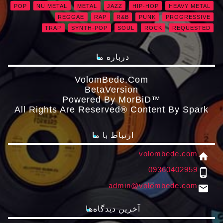
POP
NU METAL
METAL
JAZZ
HIP-HOP
HEAVY METAL
REGGAE
RAP
R&B
PUNK
PROGRESSIVE
TRAP
SYNTH-POP
SOUL
ROCK
REQUESTED
درباره ما
VolomBede.com
ΒetaVersion
Powered By MorBiD™
All Rights Are Reserved® Content By Spark
ارتباط با ما
volombede.com
home
09360402959
phone_android
admin@volombede.com
email
آخرین دیدگاه‌ها