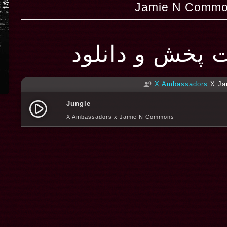
ت پخش و دانلود
X Ambassadors
X Ja
record_voice_over
Jungle
play_circle_filled
X Ambassadors x Jamie N Commons