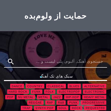
حمایت از ولوم‌بده
search
سبک های تک آهنگ
DANCE
COUNTRY
CLASSICAL
BLUES
ALTERNATIVE
HARD ROCK
FUNK
FOLK
ELECTROPOP
ELECTRONIC
POP
NU METAL
METAL
JAZZ
HIP-HOP
HEAVY METAL
REGGAE
RAP
R&B
PUNK
PROGRESSIVE
TRAP
SYNTH-POP
SOUL
ROCK
REQUESTED