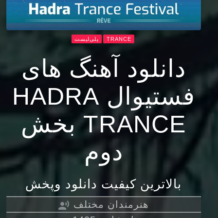
TRANCE
پلی‌لیست
دانلود آهنگ های
فستیوال HADRA
TRANCE بخش
دوم
بالاترین کیفیت دانلود وپخش
هنرمندان مختلف
record_voice_over