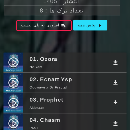
انتشار : 1405
تعداد ترک ها : 8
playlist_add
play_arrow
پخش همه
افزودن به پلی لیست
01. Ozora
play_circle_filled
file_download
Ne Yam
02. Ecnart Ysp
play_circle_filled
file_download
Oddwave x Dr Fractal
03. Prophet
play_circle_filled
file_download
Alderaan
04. Chasm
play_circle_filled
file_download
PAST