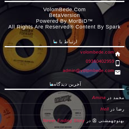
VolomBede.com
ΒetaVersion
Powered By MorBiD™
All Rights Are Reserved® Content By Spark
ارتباط با ما
volombede.com
home
09360402959
phone_android
admin@volombede.com
email
آخرین دیدگاه‌ها
محمد
در
Amina
رضا
در
Hell
بهتوچهمشتی 👺
در
Never Ending Story