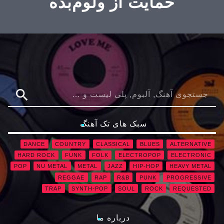
حمایت از ولوم‌بده
search
سبک های تک آهنگ
DANCE
COUNTRY
CLASSICAL
BLUES
ALTERNATIVE
HARD ROCK
FUNK
FOLK
ELECTROPOP
ELECTRONIC
POP
NU METAL
METAL
JAZZ
HIP-HOP
HEAVY METAL
REGGAE
RAP
R&B
PUNK
PROGRESSIVE
TRAP
SYNTH-POP
SOUL
ROCK
REQUESTED
درباره ما