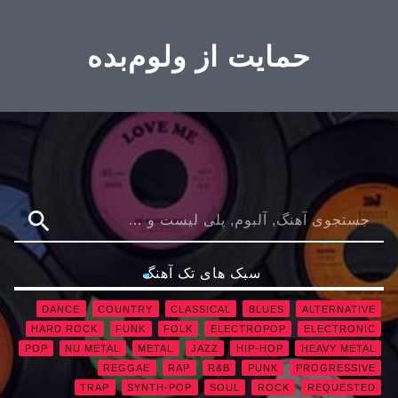
حمایت از ولوم‌بده
search
سبک های تک آهنگ
DANCE
COUNTRY
CLASSICAL
BLUES
ALTERNATIVE
HARD ROCK
FUNK
FOLK
ELECTROPOP
ELECTRONIC
POP
NU METAL
METAL
JAZZ
HIP-HOP
HEAVY METAL
REGGAE
RAP
R&B
PUNK
PROGRESSIVE
TRAP
SYNTH-POP
SOUL
ROCK
REQUESTED