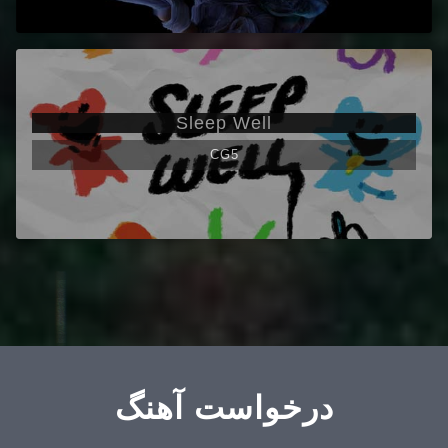
Sleep Well
CG5
درخواست آهنگ