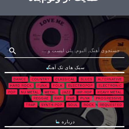
search
سبک های تک آهنگ
DANCE
COUNTRY
CLASSICAL
BLUES
ALTERNATIVE
HARD ROCK
FUNK
FOLK
ELECTROPOP
ELECTRONIC
POP
NU METAL
METAL
JAZZ
HIP-HOP
HEAVY METAL
REGGAE
RAP
R&B
PUNK
PROGRESSIVE
TRAP
SYNTH-POP
SOUL
ROCK
REQUESTED
درباره ما