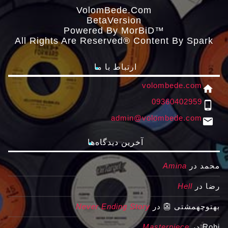
VolomBede.com
ΒetaVersion
Powered By MorBiD™
All Rights Are Reserved® Content By Spark
ارتباط با ما
volombede.com
home
09360402959
phone_android
admin@volombede.com
email
آخرین دیدگاه‌ها
محمد
در
Amina
رضا
در
Hell
بهتوچهمشتی 👺
در
Never Ending Story
Robi
در
Masterpiece