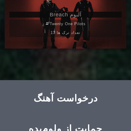
آلبوم Breach
record_voice_over
Twenty One Pilots
13 تعداد ترک ها
درخواست آهنگ
حمایت از ولوم‌بده