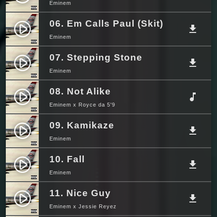
Eminem
06. Em Calls Paul (Skit)
play_circle_filled
file_download
Eminem
07. Stepping Stone
play_circle_filled
file_download
Eminem
08. Not Alike
play_circle_filled
music_note
Eminem x Royce da 5'9
09. Kamikaze
play_circle_filled
file_download
Eminem
10. Fall
play_circle_filled
file_download
Eminem
11. Nice Guy
play_circle_filled
file_download
Eminem x Jessie Reyez