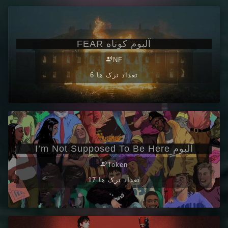
آلبوم کوتاه FEAR
record_voice_over
NF
6 تعداد ترک ها
آلبوم I’m Not Supposed To Be Here
record_voice_over
Token
17 تعداد ترک ها