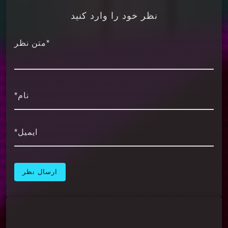
“Kamikaze” با انرژی بالا، الهام‌بخش و شخصی است.
نظر خود را وارد کنید
Eminem با استفاده از تکنیک‌های رایج هیپ‌هاپ، به
طور حرفه‌ای موضوعات متنوعی از جمله موفقیت،
*متن نظر
انتقادات، و حتی مسائل شخصی را مطرح می‌کند.
ترک‌هایی مانند “Lucky You” و “The Ringer” با
ترکیبی از شعرهای سریع و آهنگسازی دینامیک، از
نام*
توانایی هنرمند در دنیای هیپ‌هاپ گواهی می‌دهند.
این آلبوم، با بهره‌گیری از همکاری‌هایی با هنرمندان
ایمیل*
معتبر هیپ‌هاپ، مانند Joyner Lucas و Royce da
5’9″، نشان دهنده هماهنگی و تعامل Eminem با
جامعه موسیقی هیپ‌هاپ است. در کل، “Kamikaze”
نشانگر بازگشت امینم به صحنه با قدرت و اعتماد به
نفس بیشتری است و به عنوان یکی از مهم‌ترین
آلبوم‌های او در دهه‌ی اخیر تلقی می‌شود.