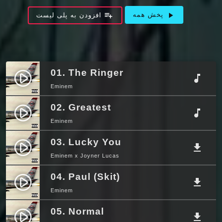
playlist_add
play_arrow
پخش همه
افزودن به پلی لیست
01. The Ringer
play_circle_filled
music_note
Eminem
02. Greatest
play_circle_filled
music_note
Eminem
03. Lucky You
play_circle_filled
file_download
Eminem x Joyner Lucas
04. Paul (Skit)
play_circle_filled
file_download
Eminem
05. Normal
play_circle_filled
file_download