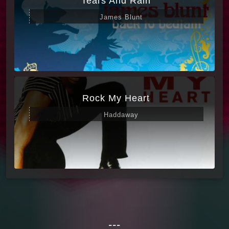
Tears And Rain
James Blunt
Rock My Heart
Haddaway
---