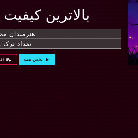
بالاترین کیفیت 
هنرمندان مخ
تعداد ترک ها 
playlist_add
play_arrow
پخش همه
افز