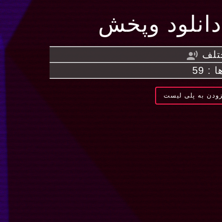
دانلود وپخش
تلف
record_voice_over
: 59
ودن به پلی لیست