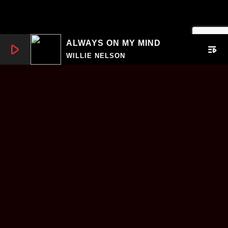
ALWAYS ON MY MIND
play_arrow
playlist_play
WILLIE NELSON