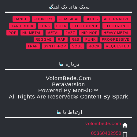
سبک های تک آهنگ
DANCE
COUNTRY
CLASSICAL
BLUES
ALTERNATIVE
HARD ROCK
FUNK
FOLK
ELECTROPOP
ELECTRONIC
POP
NU METAL
METAL
JAZZ
HIP-HOP
HEAVY METAL
REGGAE
RAP
R&B
PUNK
PROGRESSIVE
TRAP
SYNTH-POP
SOUL
ROCK
REQUESTED
درباره ما
VolomBede.com
ΒetaVersion
Powered By MorBiD™
All Rights Are Reserved® Content By Spark
ارتباط با ما
volombede.com
home
09360402959
phone_android