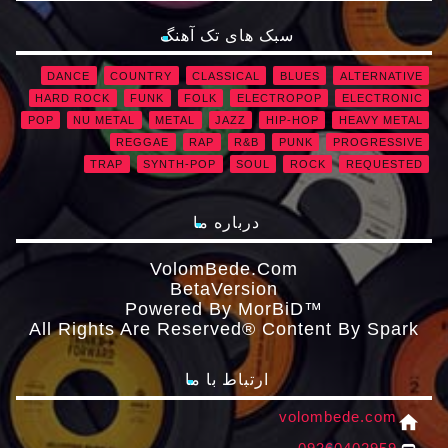
سبک های تک آهنگ
DANCE
COUNTRY
CLASSICAL
BLUES
ALTERNATIVE
HARD ROCK
FUNK
FOLK
ELECTROPOP
ELECTRONIC
POP
NU METAL
METAL
JAZZ
HIP-HOP
HEAVY METAL
REGGAE
RAP
R&B
PUNK
PROGRESSIVE
TRAP
SYNTH-POP
SOUL
ROCK
REQUESTED
درباره ما
VolomBede.com
ΒetaVersion
Powered By MorBiD™
All Rights Are Reserved® Content By Spark
ارتباط با ما
volombede.com
home