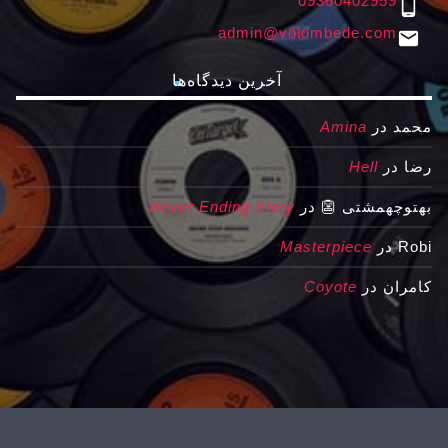
09360402959
phone_android
admin@volombede.com
email
آخرین دیدگاه‌ها
محمد
در
Amina
رضا
در
Hell
بهتوچهمشتی 👺
در
Never Ending Story
Robi
در
Masterpiece
کامران
در
Coyote