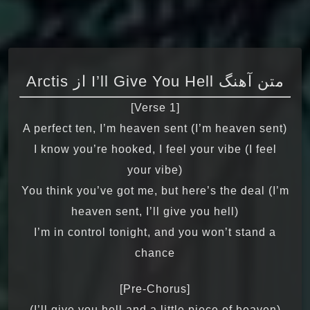
متن آهنگ I’ll Give You Hell از Arctis
[Verse 1]
A perfect ten, I’m heaven sent (I’m heaven sent)
I know you’re hooked, I feel your vibe (I feel
your vibe)
You think you’ve got me, but here’s the deal (I’m
heaven sent, I’ll give you hell)
I’m in control tonight, and you won’t stand a
chance
[Pre-Chorus]
(I’ll give you hell and a little piece of heaven)