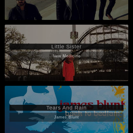
Little Sister
New Medicine
Tears And Rain
James Blunt