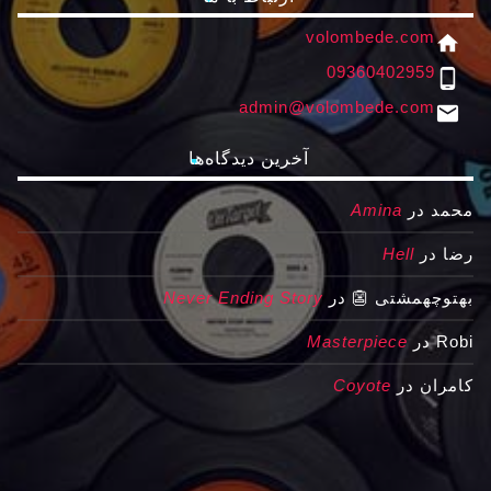
volombede.com
home
09360402959
phone_android
admin@volombede.com
email
آخرین دیدگاه‌ها
محمد
در
Amina
رضا
در
Hell
بهتوچهمشتی 👺
در
Never Ending Story
Robi
در
Masterpiece
کامران
در
Coyote