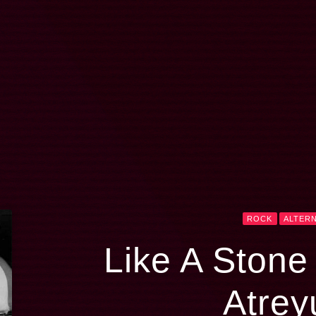
ROCK
ALTERN
L