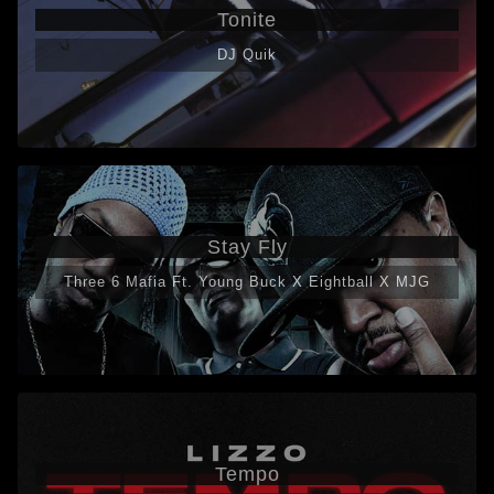
Tonite
DJ Quik
Stay Fly
Three 6 Mafia Ft. Young Buck X Eightball X MJG
Tempo