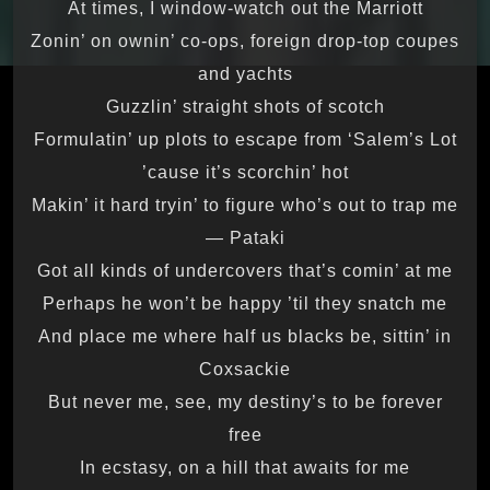
At times, I window-watch out the Marriott
Zonin’ on ownin’ co-ops, foreign drop-top coupes
and yachts
Guzzlin’ straight shots of scotch
Formulatin’ up plots to escape from ‘Salem’s Lot
’cause it’s scorchin’ hot
Makin’ it hard tryin’ to figure who’s out to trap me
— Pataki
Got all kinds of undercovers that’s comin’ at me
Perhaps he won’t be happy ’til they snatch me
And place me where half us blacks be, sittin’ in
Coxsackie
But never me, see, my destiny’s to be forever
free
In ecstasy, on a hill that awaits for me