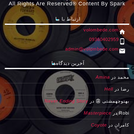
All Rights Are Reserved® Content By Spark
ارتباط با ما
volombede.com
home
09360402959
phone_android
admin@volombede.com
email
آخرین دیدگاه‌ها
محمد
در
Amina
رضا
در
Hell
بهتوچهمشتی 👺
در
Never Ending Story
Robi
در
Masterpiece
کامران
در
Coyote