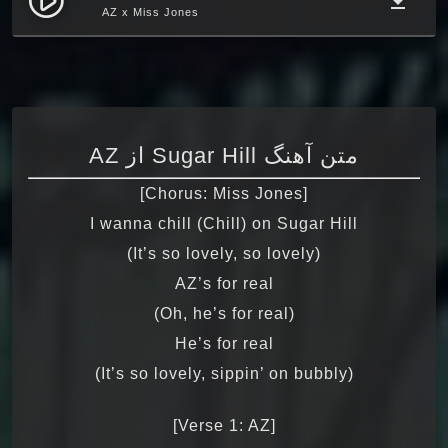
play_circle_filled
file_download
AZ x Miss Jones
متن آهنگ Sugar Hill از AZ
[Chorus: Miss Jones]
I wanna chill (Chill) on Sugar Hill
(It’s so lovely, so lovely)
AZ’s for real
(Oh, he’s for real)
He’s for real
(It’s so lovely, sippin’ on bubbly)
[Verse 1: AZ]