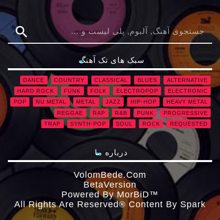
search
سبک های تک آهنگ
DANCE
COUNTRY
CLASSICAL
BLUES
ALTERNATIVE
HARD ROCK
FUNK
FOLK
ELECTROPOP
ELECTRONIC
POP
NU METAL
METAL
JAZZ
HIP-HOP
HEAVY METAL
REGGAE
RAP
R&B
PUNK
PROGRESSIVE
TRAP
SYNTH-POP
SOUL
ROCK
REQUESTED
درباره ما
VolomBede.com
ΒetaVersion
Powered By MorBiD™
All Rights Are Reserved® Content By Spark