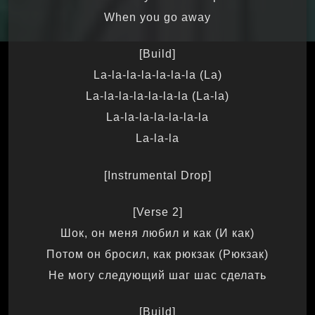
When you go away
[Build]
La-la-la-la-la-la-la (La)
La-la-la-la-la-la-la (La-la)
La-la-la-la-la-la-la
La-la-la
[Instrumental Drop]
[Verse 2]
Шок, он меня любил и как (И как)
Потом он бросил, как рюкзак (Рюкзак)
Не могу следующий шаг шас сделать
[Build]