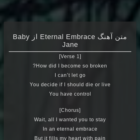
متن آهنگ Eternal Embrace از Baby
Jane
[Verse 1]
How did I become so broken?
I can’t let go
You decide if I should die or live
You have control
[Chorus]
Wait, all I wanted you to stay
In an eternal embrace
But it fills my heart with pain