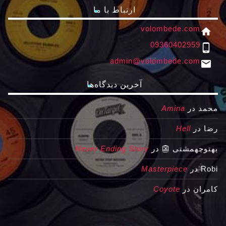
ارتباط با ما
volombede.com
home
09360402959
phone_android
admin@volombede.com
email
آخرین دیدگاه‌ها
محمد
در
Amina
رضا
در
Hell
بهتوچهمشتی 👺
در
Never Ending Story
Robi
در
Masterpiece
کامران
در
Coyote