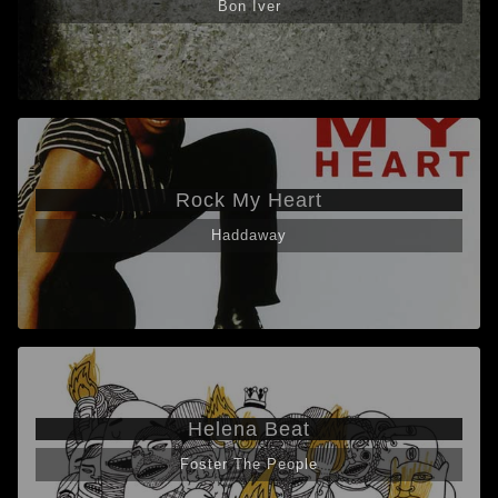
Bon Iver
Rock My Heart
Haddaway
Helena Beat
Foster The People