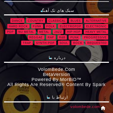
سبک های تک آهنگ
DANCE
COUNTRY
CLASSICAL
BLUES
ALTERNATIVE
HARD ROCK
FUNK
FOLK
ELECTROPOP
ELECTRONIC
POP
NU METAL
METAL
JAZZ
HIP-HOP
HEAVY METAL
REGGAE
RAP
R&B
PUNK
PROGRESSIVE
TRAP
SYNTH-POP
SOUL
ROCK
REQUESTED
درباره ما
VolomBede.com
ΒetaVersion
Powered By MorBiD™
All Rights Are Reserved® Content By Spark
ارتباط با ما
volombede.com
home