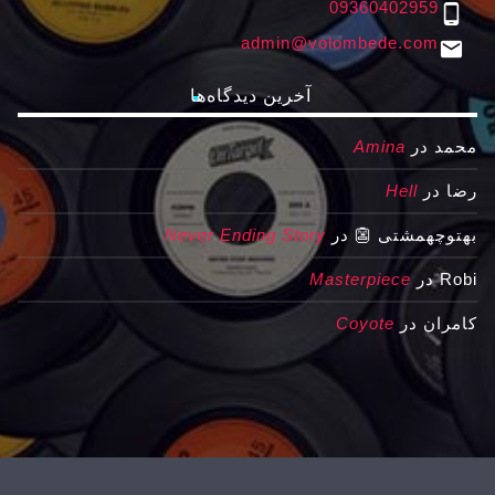
09360402959
phone_android
admin@volombede.com
email
آخرین دیدگاه‌ها
محمد
در
Amina
رضا
در
Hell
بهتوچهمشتی 👺
در
Never Ending Story
Robi
در
Masterpiece
کامران
در
Coyote