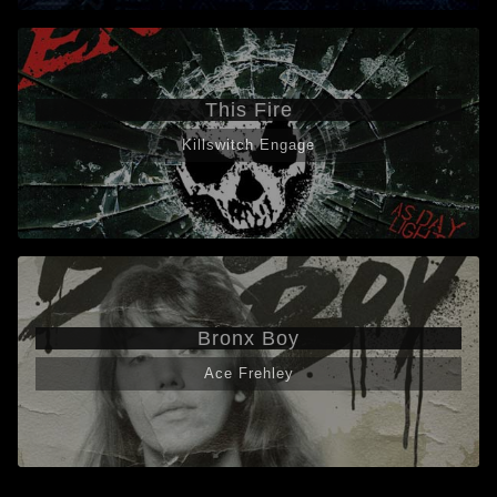
This Fire
Killswitch Engage
Bronx Boy
Ace Frehley