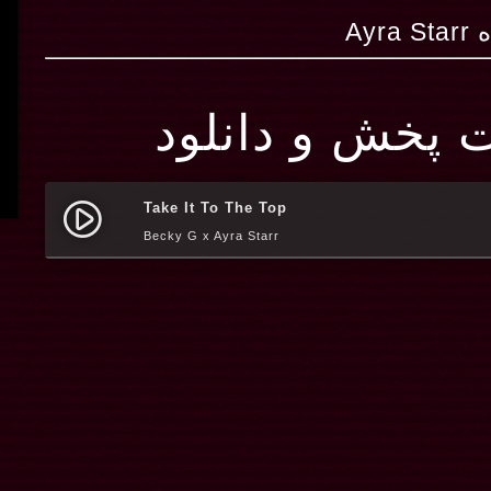
Ayr
ت پخش و دانلود
Take It To The Top
play_circle_filled
Becky G x Ayra Starr