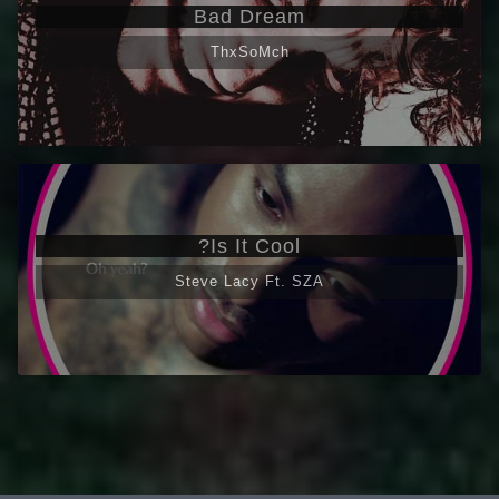
Bad Dream
ThxSoMch
Is It Cool?
Steve Lacy Ft. SZA