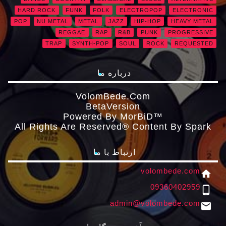
HARD ROCK
FUNK
FOLK
ELECTROPOP
ELECTRONIC
POP
NU METAL
METAL
JAZZ
HIP-HOP
HEAVY METAL
REGGAE
RAP
R&B
PUNK
PROGRESSIVE
TRAP
SYNTH-POP
SOUL
ROCK
REQUESTED
درباره ما
VolomBede.com
ΒetaVersion
Powered By MorBiD™
All Rights Are Reserved® Content By Spark
ارتباط با ما
volombede.com
home
09360402959
phone_android
admin@volombede.com
email