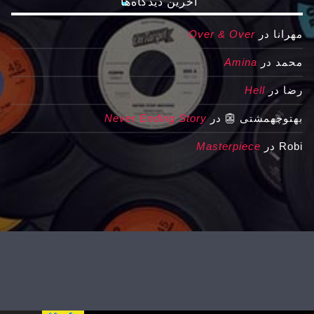
آخرین دیدگاه‌ها
مهرانا
در
Over & Over
محمد
در
Amina
رضا
در
Hell
بهتوچهمشتی 👺
در
Never Ending Story
Robi
در
Masterpiece