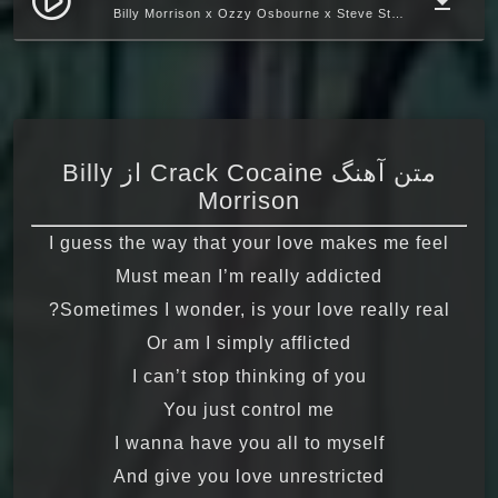
play_circle_filled
file_download
Billy Morrison x Ozzy Osbourne x Steve Stevens
متن آهنگ Crack Cocaine از Billy
Morrison
I guess the way that your love makes me feel
Must mean I’m really addicted
Sometimes I wonder, is your love really real?
Or am I simply afflicted
I can’t stop thinking of you
You just control me
I wanna have you all to myself
And give you love unrestricted