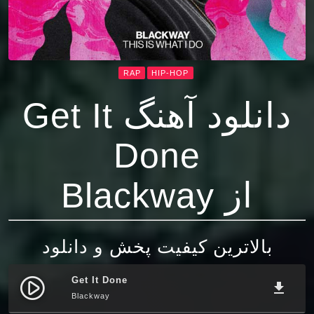
RAP
HIP-HOP
دانلود آهنگ Get It
Done
از Blackway
بالاترین کیفیت پخش و دانلود
Get It Done
play_circle_filled
file_download
Blackway