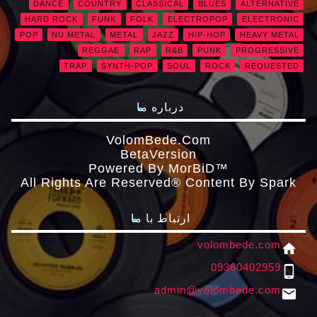
DANCE
COUNTRY
CLASSICAL
BLUES
ALTERNATIVE
HARD ROCK
FUNK
FOLK
ELECTROPOP
ELECTRONIC
POP
NU METAL
METAL
JAZZ
HIP-HOP
HEAVY METAL
REGGAE
RAP
R&B
PUNK
PROGRESSIVE
TRAP
SYNTH-POP
SOUL
ROCK
REQUESTED
درباره ما
VolomBede.com
ΒetaVersion
Powered By MorBiD™
All Rights Are Reserved® Content By Spark
ارتباط با ما
volombede.com
home
09360402959
phone_android
admin@volombede.com
email