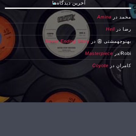
آخرین دیدگاه‌ها
محمد
در
Amina
رضا
در
Hell
بهتوچهمشتی 👺
در
Never Ending Story
Robi
در
Masterpiece
کامران
در
Coyote