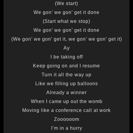
(We start)
We gon’ we gon’ get it done
(Start what we stop)
We gon’ we gon’ get it done
(We gon’ we gon’ get it, we gon’ we gon’ get it)
Ay
I be taking off
Keep going on and I resume
Turn it all the way up
Like we filling up balloons
Already a winner
When I came up out the womb
Moving like a conference call at work
Zoooooom
I’m in a hurry