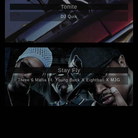
Tonite
DJ Quik
Stay Fly
Three 6 Mafia Ft. Young Buck X Eightball X MJG