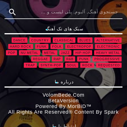
search
سبک های تک آهنگ
DANCE
COUNTRY
CLASSICAL
BLUES
ALTERNATIVE
HARD ROCK
FUNK
FOLK
ELECTROPOP
ELECTRONIC
POP
NU METAL
METAL
JAZZ
HIP-HOP
HEAVY METAL
REGGAE
RAP
R&B
PUNK
PROGRESSIVE
TRAP
SYNTH-POP
SOUL
ROCK
REQUESTED
درباره ما
VolomBede.com
ΒetaVersion
Powered By MorBiD™
All Rights Are Reserved® Content By Spark
ارتباط با ما