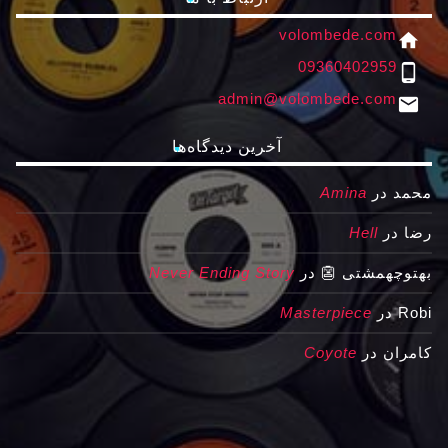
volombede.com
home
09360402959
phone_android
admin@volombede.com
email
آخرین دیدگاه‌ها
محمد
در
Amina
رضا
در
Hell
بهتوچهمشتی 👺
در
Never Ending Story
Robi
در
Masterpiece
کامران
در
Coyote