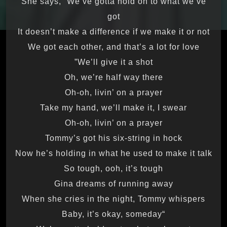
She says, “We’ve gotta hold on to what we’ve
got
It doesn’t make a difference if we make it or not
We got each other, and that’s a lot for love
We’ll give it a shot”
Oh, we’re half way there
Oh-oh, livin’ on a prayer
Take my hand, we’ll make it, I swear
Oh-oh, livin’ on a prayer
Tommy’s got his six-string in hock
Now he’s holding in what he used to make it talk
So tough, ooh, it’s tough
Gina dreams of running away
When she cries in the night, Tommy whispers
“Baby, it’s okay, someday