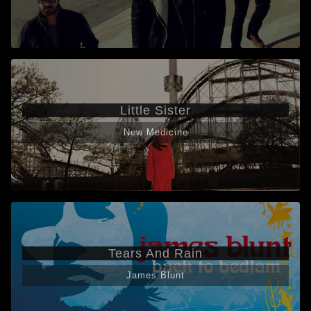
Little Sister
New Medicine
Tears And Rain
James Blunt