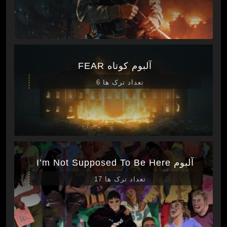
آلبوم کوتاه FEAR
تعداد ترک ها 6
آلبوم I’m Not Supposed To Be Here
تعداد ترک ها 17