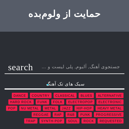
حمایت از ولوم‌بده
search
سبک های تک آهنگ
DANCE
COUNTRY
CLASSICAL
BLUES
ALTERNATIVE
HARD ROCK
FUNK
FOLK
ELECTROPOP
ELECTRONIC
POP
NU METAL
METAL
JAZZ
HIP-HOP
HEAVY METAL
REGGAE
RAP
R&B
PUNK
PROGRESSIVE
TRAP
SYNTH-POP
SOUL
ROCK
REQUESTED