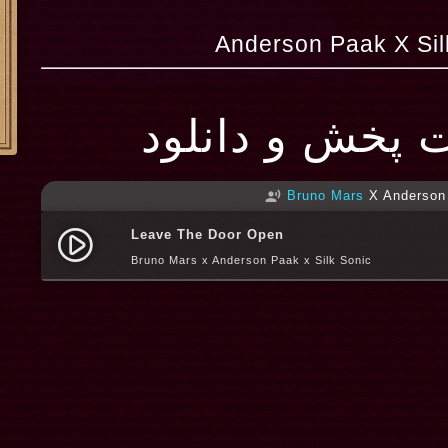
ت پخش و دانلود
Bruno Mars
X Anderson
record_voice_over
Leave The Door Open
play_circle_filled
Bruno Mars x Anderson Paak x Silk Sonic