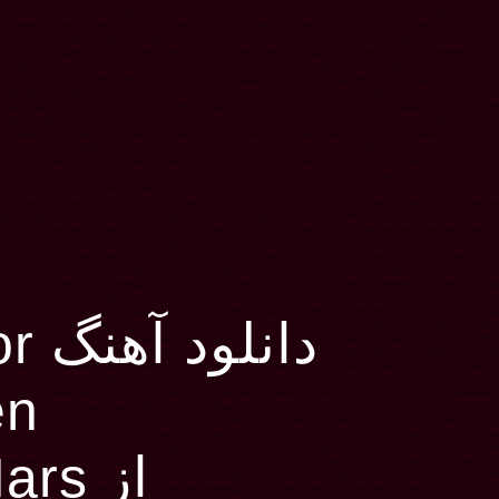
دان
en
از Bruno Mars