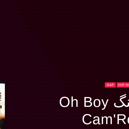
RAP
HIP-
Oh B