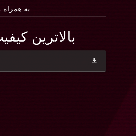
به همراه Juelz Santana
بالاترین کیفی
file_download