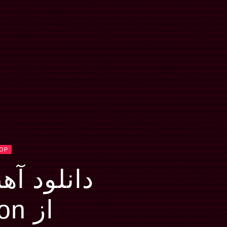
HOP
دانلود آهنگ oy
از Cam'Ron