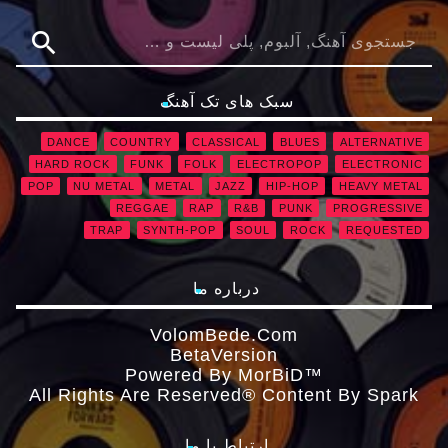
search
سبک های تک آهنگ
DANCE
COUNTRY
CLASSICAL
BLUES
ALTERNATIVE
HARD ROCK
FUNK
FOLK
ELECTROPOP
ELECTRONIC
POP
NU METAL
METAL
JAZZ
HIP-HOP
HEAVY METAL
REGGAE
RAP
R&B
PUNK
PROGRESSIVE
TRAP
SYNTH-POP
SOUL
ROCK
REQUESTED
درباره ما
VolomBede.com
ΒetaVersion
Powered By MorBiD™
All Rights Are Reserved® Content By Spark
ارتباط با ما