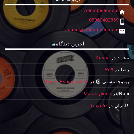
volombede.com
home
09360402959
phone_android
admin@volombede.com
email
آخرین دیدگاه‌ها
محمد
در
Amina
رضا
در
Hell
بهتوچهمشتی 👺
در
Never Ending Story
Robi
در
Masterpiece
کامران
در
Coyote