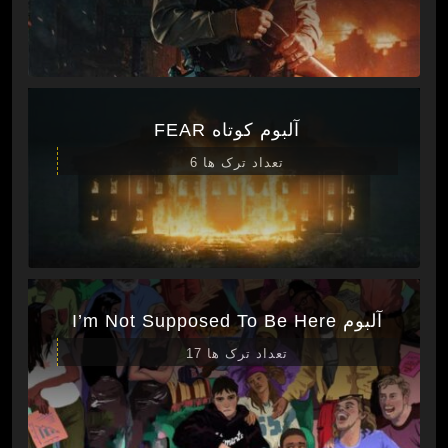
آلبوم کوتاه FEAR
تعداد ترک ها 6
آلبوم I’m Not Supposed To Be Here
تعداد ترک ها 17