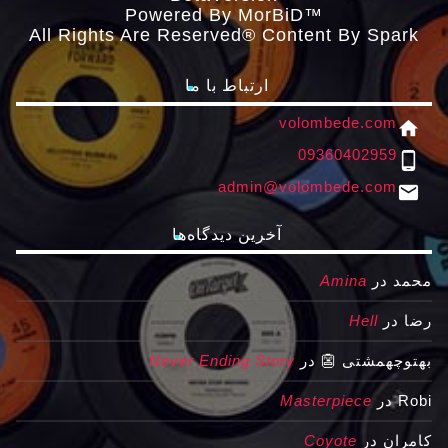
Powered By MorBiD™
All Rights Are Reserved® Content By Spark
ارتباط با ما
volombede.com
home
09360402959
phone_android
admin@volombede.com
email
آخرین دیدگاه‌ها
محمد
در
Amina
رضا
در
Hell
بهتوچهمشتی 👺
در
Never Ending Story
Robi
در
Masterpiece
کامران
در
Coyote