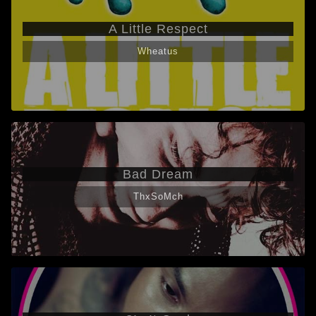
A Little Respect
Wheatus
Bad Dream
ThxSoMch