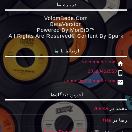
درباره ما
VolomBede.com
ΒetaVersion
Powered By MorBiD™
All Rights Are Reserved® Content By Spark
ارتباط با ما
volombede.com
home
09360402959
phone_android
admin@volombede.com
email
آخرین دیدگاه‌ها
محمد
در
Amina
رضا
در
Hell
بهتوچهمشتی 👺
در
Never Ending Story