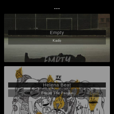
---
Empty
Kado
Helena Beat
Foster The People