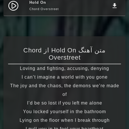
Hold On
play_circle_filled
file_download
Chord Overstreet
متن آهنگ Hold On از Chord
Overstreet
Loving and fighting, accusing, denying
I can’t imagine a world with you gone
The joy and the chaos, the demons we’re made
of
I’d be so lost if you left me alone
You locked yourself in the bathroom
Lying on the floor when I break through
I pull you in to feel your heartbeat