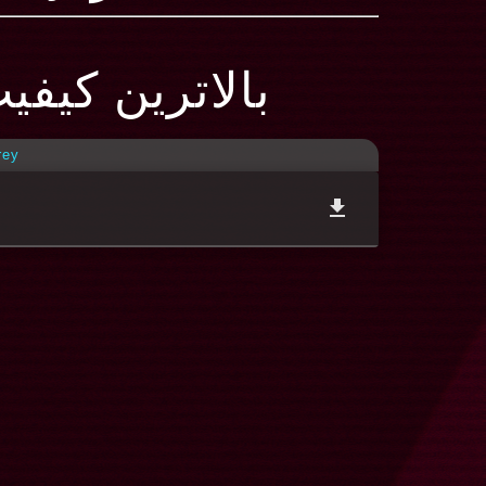
بالاترین کیفی
rey
file_download