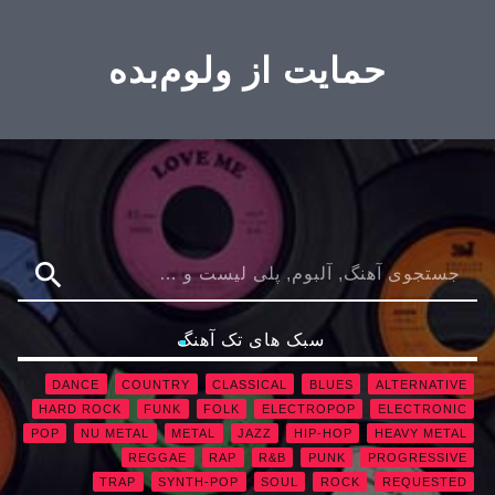
حمایت از ولوم‌بده
search
سبک های تک آهنگ
DANCE
COUNTRY
CLASSICAL
BLUES
ALTERNATIVE
HARD ROCK
FUNK
FOLK
ELECTROPOP
ELECTRONIC
POP
NU METAL
METAL
JAZZ
HIP-HOP
HEAVY METAL
REGGAE
RAP
R&B
PUNK
PROGRESSIVE
TRAP
SYNTH-POP
SOUL
ROCK
REQUESTED