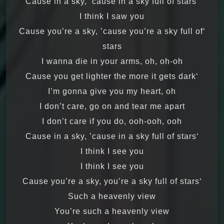
‘Cause in a sky, ’cause in a sky full of stars
I think I saw you
‘Cause you’re a sky, ’cause you’re a sky full of
stars
I wanna die in your arms, oh, oh-oh
‘Cause you get lighter the more it gets dark
I’m gonna give you my heart, oh
I don’t care, go on and tear me apart
I don’t care if you do, ooh-ooh, ooh
‘Cause in a sky, ’cause in a sky full of stars
I think I see you
I think I see you
‘Cause you’re a sky, you’re a sky full of stars
Such a heavenly view
You’re such a heavenly view