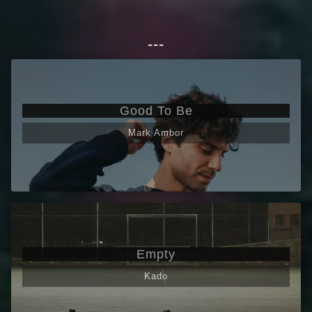
---
Good To Be
Mark Ambor
Empty
Kado