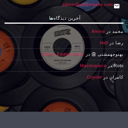
admin@volombede.com
email
آخرین دیدگاه‌ها
محمد
در
Amina
رضا
در
Hell
بهتوچهمشتی 👺
در
Never Ending Story
Robi
در
Masterpiece
کامران
در
Coyote