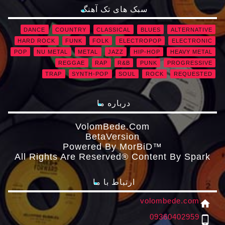
سبک های تک آهنگ
DANCE
COUNTRY
CLASSICAL
BLUES
ALTERNATIVE
HARD ROCK
FUNK
FOLK
ELECTROPOP
ELECTRONIC
POP
NU METAL
METAL
JAZZ
HIP-HOP
HEAVY METAL
REGGAE
RAP
R&B
PUNK
PROGRESSIVE
TRAP
SYNTH-POP
SOUL
ROCK
REQUESTED
درباره ما
VolomBede.com
ΒetaVersion
Powered By MorBiD™
All Rights Are Reserved® Content By Spark
ارتباط با ما
volombede.com
home
09360402959
phone_android