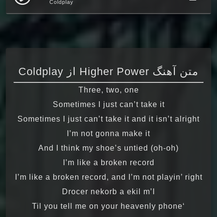
Coldplay
متن آهنگ Higher Power از Coldplay
Three, two, one
Sometimes I just can’t take it
Sometimes I just can’t take it and it isn’t alright
I’m not gonna make it
And I think my shoe’s untied (oh-oh)
I’m like a broken record
I’m like a broken record, and I’m not playin’ right
Drocer nekorb a ekil m’I
‘Til you tell me on your heavenly phone