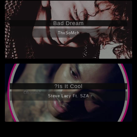
Bad Dream
ThxSoMch
Is It Cool?
Steve Lacy Ft. SZA