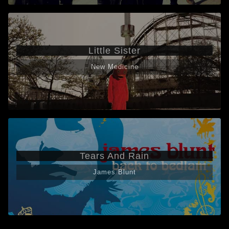
Little Sister
New Medicine
Tears And Rain
James Blunt