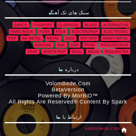
سبک های تک آهنگ
DANCE
COUNTRY
CLASSICAL
BLUES
ALTERNATIVE
HARD ROCK
FUNK
FOLK
ELECTROPOP
ELECTRONIC
POP
NU METAL
METAL
JAZZ
HIP-HOP
HEAVY METAL
REGGAE
RAP
R&B
PUNK
PROGRESSIVE
TRAP
SYNTH-POP
SOUL
ROCK
REQUESTED
درباره ما
VolomBede.com
ΒetaVersion
Powered By MorBiD™
All Rights Are Reserved® Content By Spark
ارتباط با ما
volombede.com
home