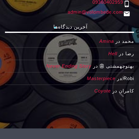
09360402959
phone_android
admin@volombede.com
email
آخرین دیدگاه‌ها
محمد
در
Amina
رضا
در
Hell
بهتوچهمشتی 👺
در
Never Ending Story
Robi
در
Masterpiece
کامران
در
Coyote