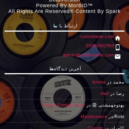
Powered By MorBiD™
All Rights Are Reserved® Content By Spark
ارتباط با ما
volombede.com
home
09360402959
phone_android
admin@volombede.com
email
آخرین دیدگاه‌ها
Amina
در
محمد
Hell
در
رضا
Never Ending Story
در
بهتوچهمشتی 👺
Masterpiece
در
Robi
Coyote
در
کامران