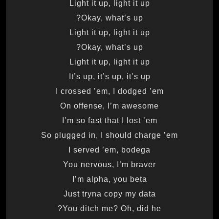
Light it up, light it up
Okay, what’s up?
Light it up, light it up
Okay, what’s up?
Light it up, light it up
It’s up, it’s up, it’s up
I crossed ’em, I dodged ’em
On offense, I’m awesome
I’m so fast that I lost ’em
So plugged in, I should charge ’em
I served ’em, bodega
You nervous, I’m braver
I’m alpha, you beta
Just tryna copy my data
You ditch me? Oh, did he?