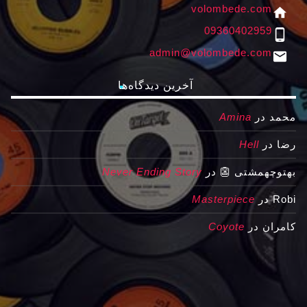
volombede.com
home
09360402959
phone_android
admin@volombede.com
email
آخرین دیدگاه‌ها
محمد
در
Amina
رضا
در
Hell
بهتوچهمشتی 👺
در
Never Ending Story
Robi
در
Masterpiece
کامران
در
Coyote