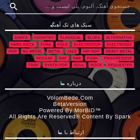
search
سبک های تک آهنگ
DANCE
COUNTRY
CLASSICAL
BLUES
ALTERNATIVE
HARD ROCK
FUNK
FOLK
ELECTROPOP
ELECTRONIC
POP
NU METAL
METAL
JAZZ
HIP-HOP
HEAVY METAL
REGGAE
RAP
R&B
PUNK
PROGRESSIVE
TRAP
SYNTH-POP
SOUL
ROCK
REQUESTED
درباره ما
VolomBede.com
ΒetaVersion
Powered By MorBiD™
All Rights Are Reserved® Content By Spark
ارتباط با ما