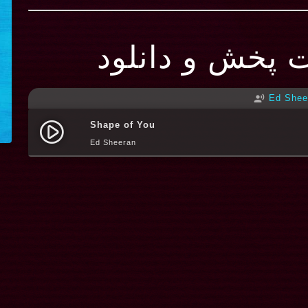
ت پخش و دانلود
Ed Shee
record_voice_over
Shape of You
play_circle_filled
Ed Sheeran